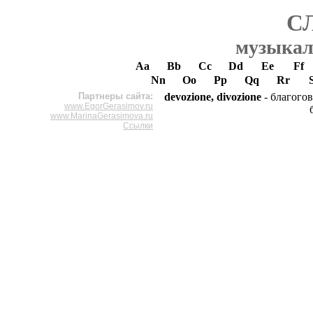
С
музыкал
Aa
Bb
Cc
Dd
Ee
Ff
Nn
Oo
Pp
Qq
Rr
Партнеры сайта:
devozione, divozione
- благого
www.EgorGerasimov.ru
www.MarinaGerasimova.ru
Ссылки