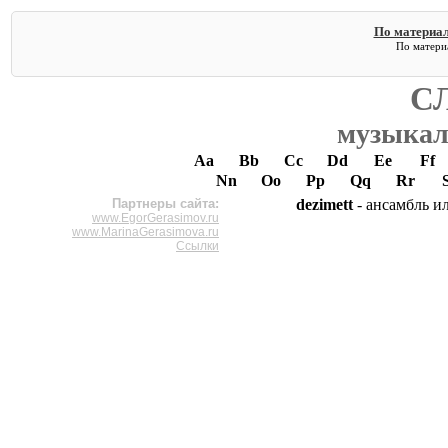
По материал
По материа
С
музыкал
Aa
Bb
Cc
Dd
Ee
Ff
Nn
Oo
Pp
Qq
Rr
Партнеры сайта:
dezimett
- ансамбль и
www.EgorGerasimov.ru
www.MarinaGerasimova.ru
Ссылки