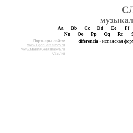
С
музыкал
Aa
Bb
Cc
Dd
Ee
Ff
Nn
Oo
Pp
Qq
Rr
Партнеры сайта:
diferencia
- испанская форм
www.EgorGerasimov.ru
www.MarinaGerasimova.ru
Ссылки