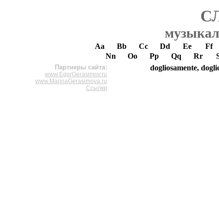
С
музыкал
Aa
Bb
Cc
Dd
Ee
Ff
Nn
Oo
Pp
Qq
Rr
Партнеры сайта:
dogliosamente, dogli
www.EgorGerasimov.ru
www.MarinaGerasimova.ru
Ссылки