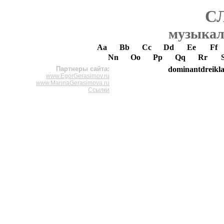
С
музыкал
Aa
Bb
Cc
Dd
Ee
Ff
Nn
Oo
Pp
Qq
Rr
Партнеры сайта:
dominantdreikl
www.EgorGerasimov.ru
www.MarinaGerasimova.ru
Ссылки