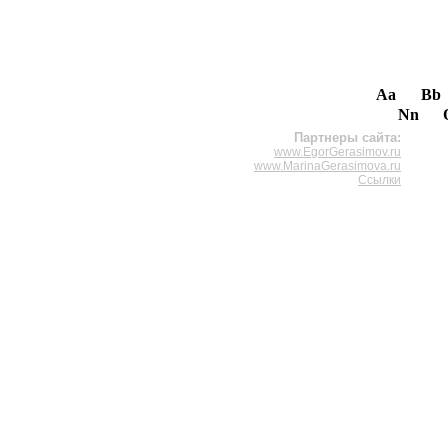
Aa
Bb
Nn
Партнеры сайта:
www.EgorGerasimov.ru
www.MarinaGerasimova.ru
Ссылки