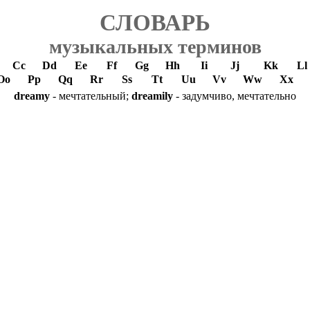
СЛОВАРЬ
музыкальных терминов
Cc
Dd
Ee
Ff
Gg
Hh
Ii
Jj
Kk
Ll
Oo
Pp
Qq
Rr
Ss
Tt
Uu
Vv
Ww
Xx
dreamy
- мечтательный;
dreamily
- задумчиво, мечтательно