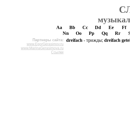
С
музыкал
Aa
Bb
Cc
Dd
Ee
Ff
Nn
Oo
Pp
Qq
Rr
Партнеры сайта:
dreifach
- трижды;
dreifach getei
www.EgorGerasimov.ru
www.MarinaGerasimova.ru
Ссылки