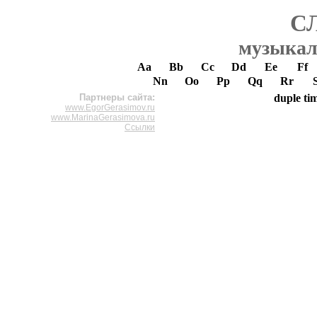
С
музыкал
Aa
Bb
Cc
Dd
Ee
Ff
Nn
Oo
Pp
Qq
Rr
Партнеры сайта:
duple ti
www.EgorGerasimov.ru
www.MarinaGerasimova.ru
Ссылки