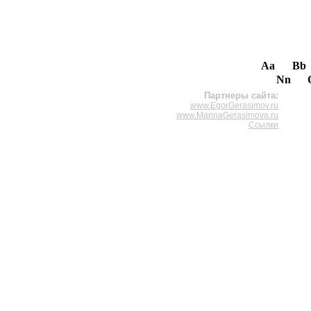
Aa
Bb
Nn
Партнеры сайта:
www.EgorGerasimov.ru
www.MarinaGerasimova.ru
Ссылки