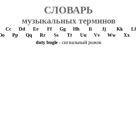
СЛОВАРЬ
музыкальных терминов
Cc
Dd
Ee
Ff
Gg
Hh
Ii
Jj
Kk
Ll
Oo
Pp
Qq
Rr
Ss
Tt
Uu
Vv
Ww
Xx
duty bugle
- сигнальный рожок