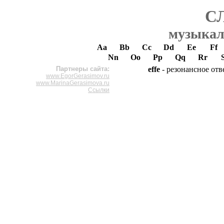
С
музыкал
Aa
Bb
Cc
Dd
Ee
Ff
Nn
Oo
Pp
Qq
Rr
Партнеры сайта:
effe
- резонансное от
www.EgorGerasimov.ru
www.MarinaGerasimova.ru
Ссылки