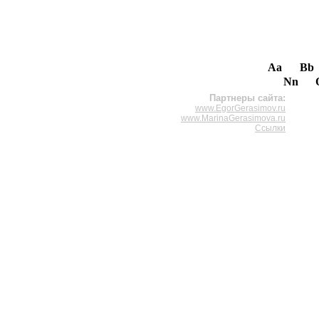
Aa
Bb
Nn
Партнеры сайта:
www.EgorGerasimov.ru
www.MarinaGerasimova.ru
Ссылки