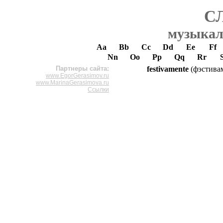
С
музыкал
Aa
Bb
Cc
Dd
Ee
Ff
Nn
Oo
Pp
Qq
Rr
Партнеры сайта:
festivamente
(фэстива
www.EgorGerasimov.ru
www.MarinaGerasimova.ru
Ссылки