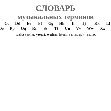
СЛОВАРЬ
музыкальных терминов
Cc
Dd
Ee
Ff
Gg
Hh
Ii
Jj
Kk
Ll
Oo
Pp
Qq
Rr
Ss
Tt
Uu
Vv
Ww
Xx
waltz
(англ. у
о
лс),
walzer
(нем. в
а
льцэр) - вальс