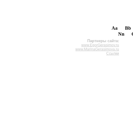
Aa
Bb
Nn
Партнеры сайта:
www.EgorGerasimov.ru
www.MarinaGerasimova.ru
Ссылки