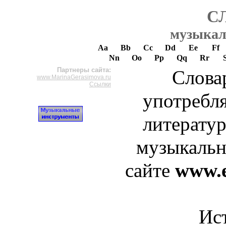
С
музыкал
Aa
Bb
Cc
Dd
Ee
Ff
Nn
Oo
Pp
Qq
Rr
Партнеры сайта:
Слова
www.MarinaGerasimova.ru
Ссылки
употребл
литерату
музыкальн
сайте
www.e
Ис