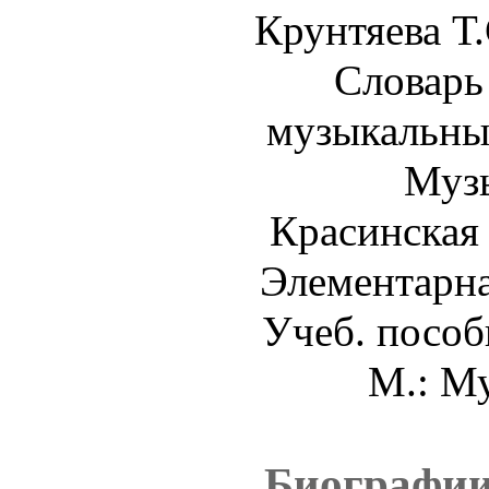
Крунтяева Т.
Словарь
музыкальных
Музы
Красинская 
Элементарна
Учеб. пособи
М.: Му
Биографии