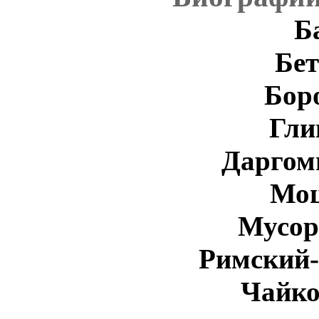
Б
Бет
Бор
Гли
Даргом
Моц
Мусор
Римский-
Чайко