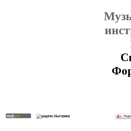
Муз
инст
С
Фор
Поде